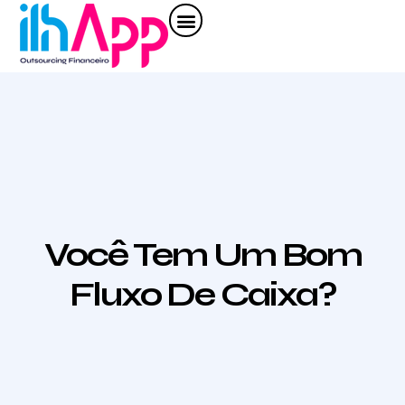
Quem Somos
Nossa Solução
Como Vamos Ajudar
Nossos Serviços
Corpo Diretivo
Você Tem Um Bom
Fluxo De Caixa?