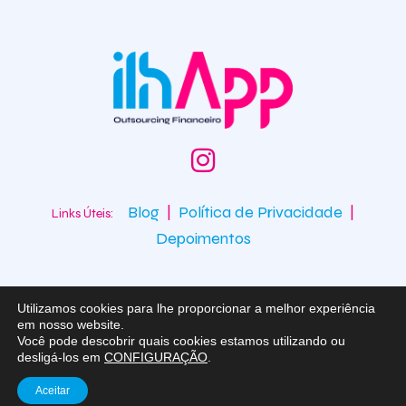
Blog
|
Política de Privacidade
|
Links Úteis:
Depoimentos
Utilizamos cookies para lhe proporcionar a melhor experiência
em nosso website.
Você pode descobrir quais cookies estamos utilizando ou
desligá-los em
CONFIGURAÇÃO
.
ilhApp
Todos os direitos reservados. Desenvolvido por
ADS
Agência
.
Aceitar