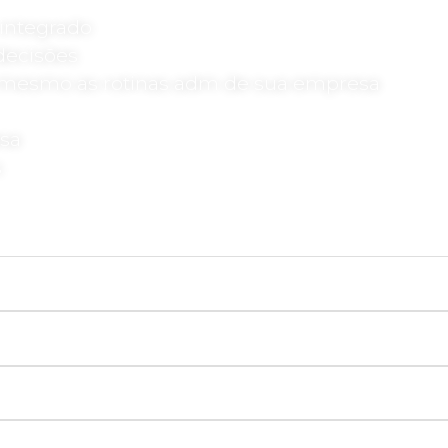
integrado
 decisões
c mesmo as rotinas adm de sua empresa
esa
s
emos em contato para demonstrar como podem