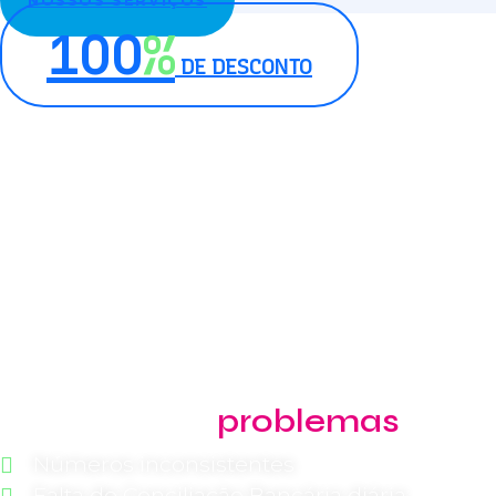
NOSSOS SERVIÇOS
100
%
DE DESCONTO
Responda o formulário abaixo e garanta 100% d
Oferta válida para envio das mensagens através de nosso
Nós fazemos acon
Se você tem
problemas
com:
Números inconsistentes
Falta de Conciliação Bancária diária