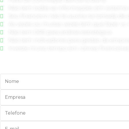
Não tem todas as informações em sistema 
Seu financeiro não te auxilia na tomada de
As vezes ou muitas vezes tem que fazer v
Não tem DRE para análise estratégica
Não tem indicadores para gestão da empr
Investe muito tempo em rotinas financeira
Preencha o formulário a seguir que entrar