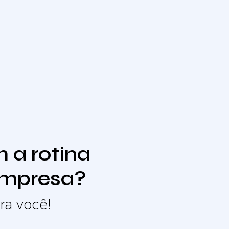
 a rotina
empresa?
ra você!